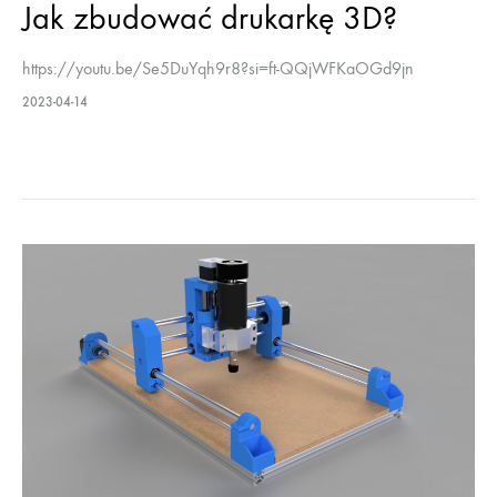
Jak zbudować drukarkę 3D?
https://youtu.be/Se5DuYqh9r8?si=ft-QQjWFKaOGd9jn
2023-04-14