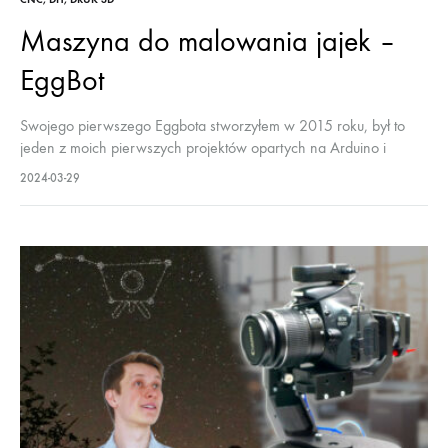
Maszyna do malowania jajek –
EggBot
Swojego pierwszego Eggbota stworzyłem w 2015 roku, był to
jeden z moich pierwszych projektów opartych na Arduino i
ogromne wyzwanie. Eggbot działał ale nie był zbyt precyzyjny a
2024-03-29
sama konstrukcja…