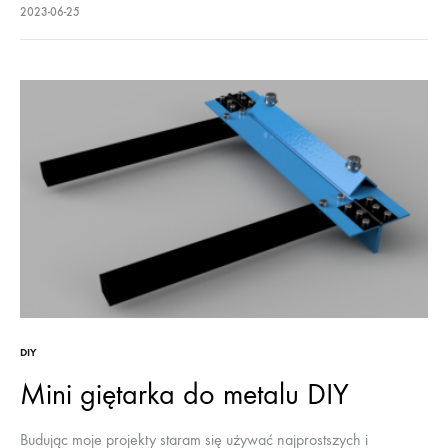
codziennie czynności jest trudna w automatyzacji chociaż
2023-06-25
człowiek radzi sobie z nimi bez problemu. Podlewanie do
rzeczy…
DIY
Mini giętarka do metalu DIY
Budując moje projekty staram się używać najprostszych i