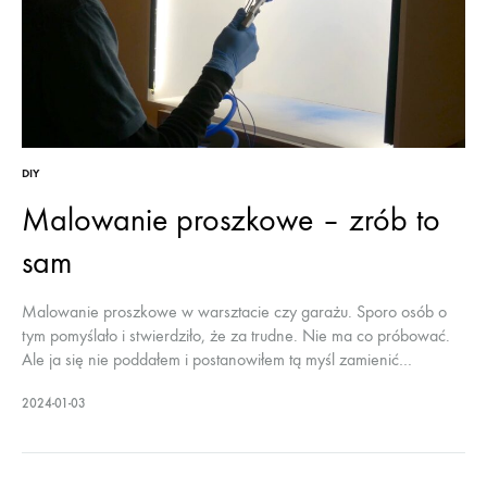
DIY
Malowanie proszkowe – zrób to
sam
Malowanie proszkowe w warsztacie czy garażu. Sporo osób o
tym pomyślało i stwierdziło, że za trudne. Nie ma co próbować.
Ale ja się nie poddałem i postanowiłem tą myśl zamienić…
2024-01-03