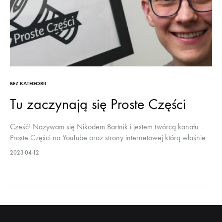
BEZ KATEGORII
Tu zaczynają się Proste Części
Cześć! Nazywam się Nikodem Bartnik i jestem twórcą kanału
Proste Części na YouTube oraz strony internetowej którą właśnie
przeglądasz. Projekt ten jest efektem mojego zainteresowania
2023-04-12
projektami DIY, drukiem 3D, robotami…