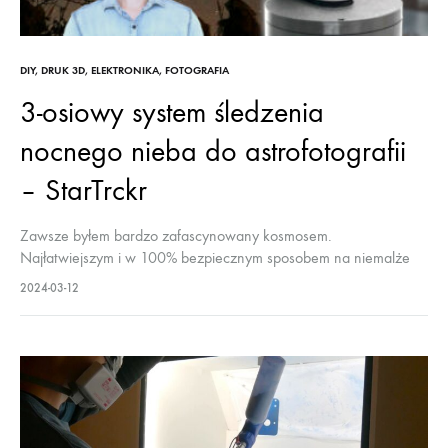
DIY
,
DRUK 3D
,
ELEKTRONIKA
,
FOTOGRAFIA
3-osiowy system śledzenia
nocnego nieba do astrofotografii
– StarTrckr
Zawsze byłem bardzo zafascynowany kosmosem.
Najłatwiejszym i w 100% bezpiecznym sposobem na niemalże
„dotknięcie” przestrzeni kosmicznej z ziemi jest astrofotografia.
2024-03-12
Oglądanie planet, komet i innych obiektów przez teleskop jest
jeszcze…