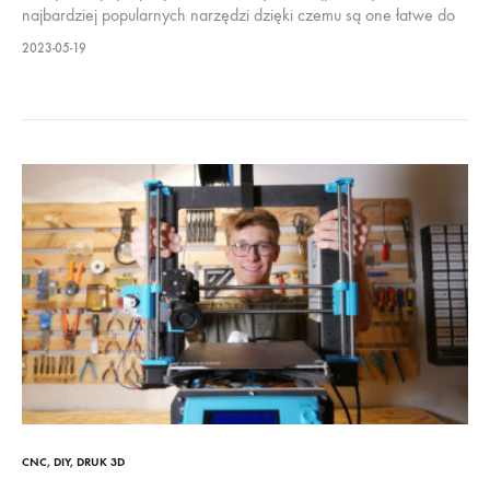
najbardziej popularnych narzędzi dzięki czemu są one łatwe do
stworzenia dla innych na całym świecie. Czasami zdarza się
2023-05-19
jednak, że do projektu…
CNC
,
DIY
,
DRUK 3D