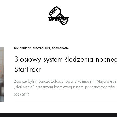
ProsteCzęści.pl
DIY
,
DRUK 3D
,
ELEKTRONIKA
,
FOTOGRAFIA
3-osiowy system śledzenia nocneg
StarTrckr
Zawsze byłem bardzo zafascynowany kosmosem. Najłatwiejs
„dotknięcie” przestrzeni kosmicznej z ziemi jest astrofotografi
teleskop jest jeszcze…
2024-03-12