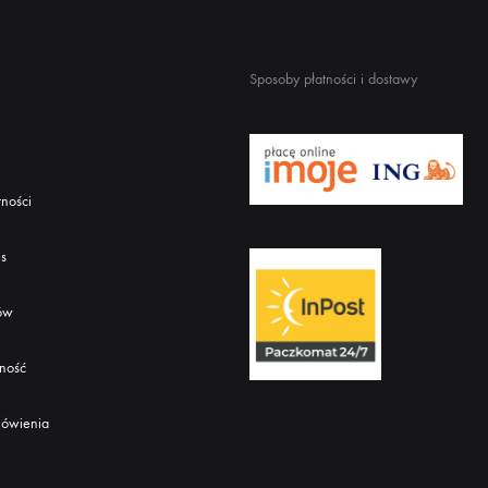
Sposoby płatności i dostawy
tności
es
tów
tność
mówienia