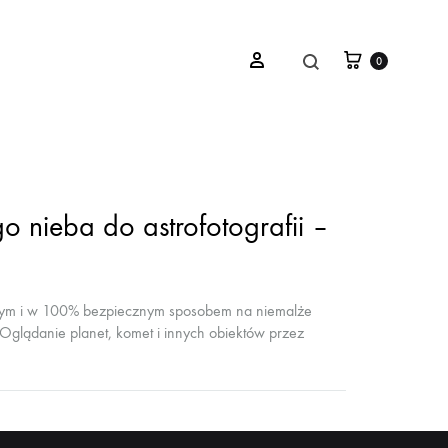
Koszyk
SZUKAJ
Sign in
0
o nieba do astrofotografii –
zym i w 100% bezpiecznym sposobem na niemalże
a. Oglądanie planet, komet i innych obiektów przez