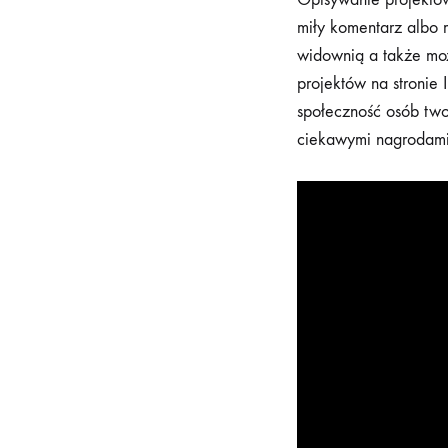
miły komentarz albo m
widownią a także moż
projektów na stronie I
społeczność osób two
ciekawymi nagrodami