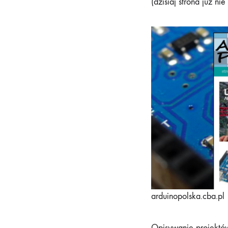
(dzisiaj strona już n
arduinopolska.cba.pl 
Opisywanie projektów