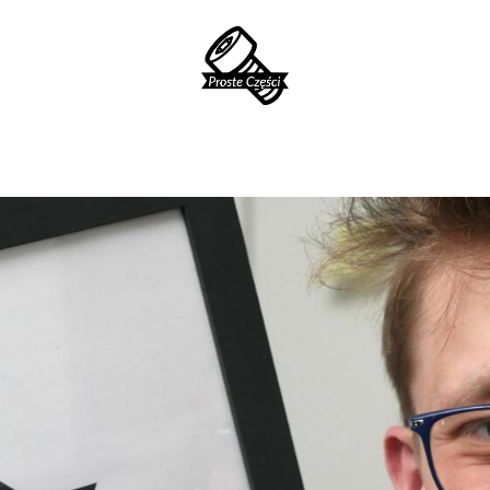
ProsteCzęści.pl