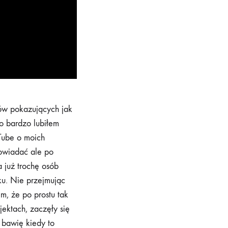
mów pokazujących jak
o bardzo lubiłem
uTube o moich
owiadać ale po
 już trochę osób
sku. Nie przejmując
m, że po prostu tak
jektach, zaczęły się
 bawię kiedy to