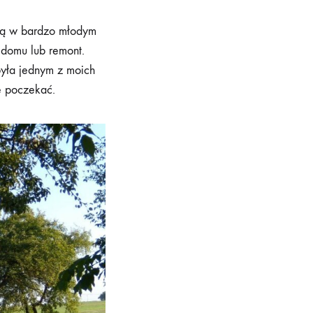
atą w bardzo młodym
 domu lub remont.
była jednym z moich
ę poczekać.