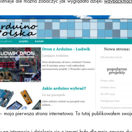
ie istnieje ale można zobaczyć jak wyglądała dzięki
waybackmac
– moja pierwsza strona internetowa. To tutaj publikowałem swoj
 na internecie i dzielenie się z innymi było dla mnie zawsze d