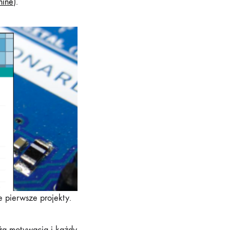
hine
).
e pierwsze projekty.
użą motywacją i każdy