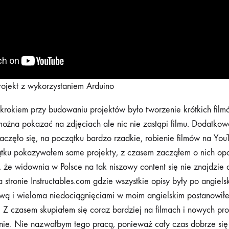
ojekt z wykorzystaniem Arduino
krokiem przy budowaniu projektów było tworzenie krótkich fil
można pokazać na zdjęciach ale nic nie zastąpi filmu. Dodatkow
ż zaczęło się, na początku bardzo rzadkie, robienie filmów na Yo
ątku pokazywałem same projekty, z czasem zacząłem o nich op
 że widownia w Polsce na tak niszowy content się nie znajdzie a
na stronie Instructables.com gdzie wszystkie opisy były po angiel
wą i wieloma niedociągnięciami w moim angielskim postanowiłe
. Z czasem skupiałem się coraz bardziej na filmach i nowych pro
nie. Nie nazwałbym tego pracą, ponieważ cały czas dobrze się