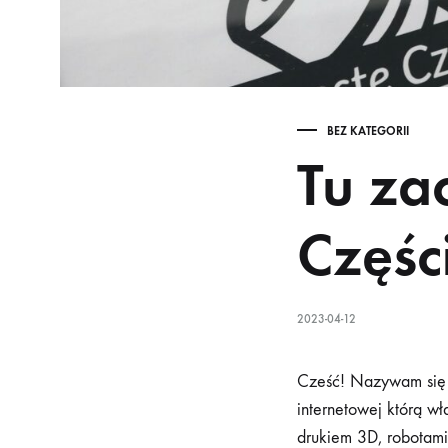
BEZ KATEGORII
Tu za
Częśc
2023-04-12
Cześć! Nazywam się N
internetowej którą wł
drukiem 3D, robotam