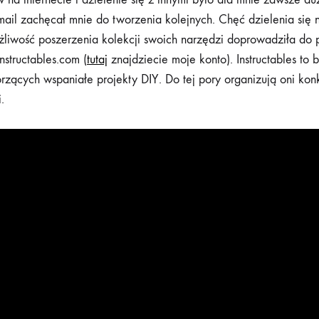
ail zachęcał mnie do tworzenia kolejnych. Chęć dzielenia się n
liwość poszerzenia kolekcji swoich narzędzi doprowadziła do p
nstructables.com (
tutaj
znajdziecie moje konto). Instructables to b
rzących wspaniałe projekty DIY. Do tej pory organizują oni kon
.