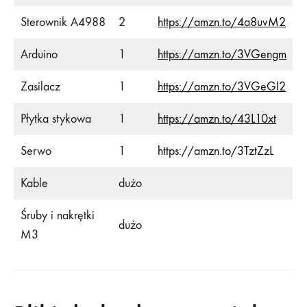
Sterownik A4988
2
https://amzn.to/4a8uvM2
Arduino
1
https://amzn.to/3VGengm
Zasilacz
1
https://amzn.to/3VGeGI2
Płytka stykowa
1
https://amzn.to/43L10xt
Serwo
1
https://amzn.to/3TztZzL
Kable
dużo
Śruby i nakrętki
dużo
M3