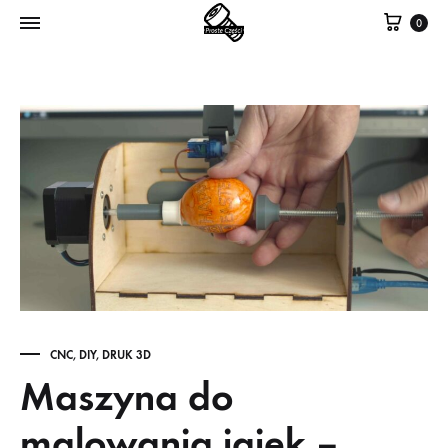
Kosz
0
CNC
,
DIY
,
DRUK 3D
Maszyna do
malowania jajek –