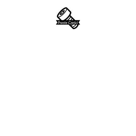
ProsteCzęści.pl