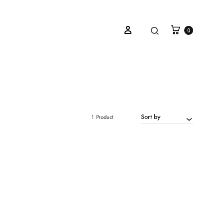
Koszyk
SZUKAJ
Sign in
0
Sort by
1 Product