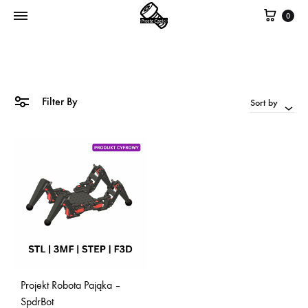
Kosz
0
Filter By
Sort by
Projekt Robota Pająka –
SpdrBot